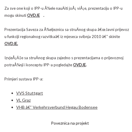
Za sve one koji o IPP-u Å¾ele nauÄiti joÅ¡ viÅ¡e, prezentaciju o IPP-u
mogu skinuti
OVDJE
.
Prezentacija Saveza za Å¾eljeznicu sa struÄnog skupa â€œJavni prijevoz
u funkciji regionalnog razvitkaâ€ iz mjeseca svibnja 2010 â€“ skinite
OVDJE.
IzvjeÅ¡Ä‡e sa struÄnog skupa zajedno s prezentacijama o prijevoznoj
potraÅ¾nji i konceptu IPP-a pogledajte
OVDJE
.
Primjeri sustava IPP-a:
VVS Stuttgart
VL Graz
VHB â€“ Verkehrsverbund Hegau Bodensee
Poveznica na projekt