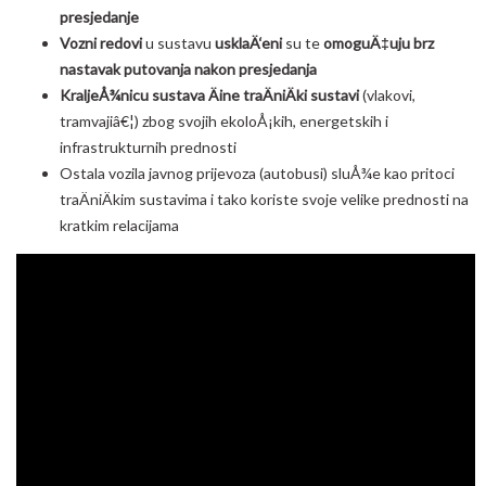
presjedanje
Vozni redovi
u sustavu
usklaÄ‘eni
su te
omoguÄ‡uju brz
nastavak putovanja nakon presjedanja
KraljeÅ¾nicu sustava Äine traÄniÄki sustavi
(vlakovi,
tramvajiâ€¦) zbog svojih ekoloÅ¡kih, energetskih i
infrastrukturnih prednosti
Ostala vozila javnog prijevoza (autobusi) sluÅ¾e kao pritoci
traÄniÄkim sustavima i tako koriste svoje velike prednosti na
kratkim relacijama