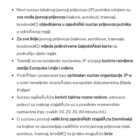
Novi sustav lokalnog javnog prijevoza (JP) putnika u kojem su
sva vozila javnog prijevoza
(vlakovi, autobusi, tramvaji,
brodoviâ€¦)
objedinjena u zajedniÄki sustav prijevoza putnika
u odreÄ‘enoj regiji
Za sve linije
javnog prijevoza (vlakove, autobuse, tramvaje,
brodoveâ€¦)
vrijede jedinstvene (zajedniÄke) karte
na
podruÄju cijele regije
Temelji se na razvijenim sustavima JP-a kojeg
koriste razvijene
zemlje Europske Unije i svijeta
PodrÅ¾an i prepoznat kao
optimalan sustav organizacije JP-a
u svim temeljnim strateÅ¡kim europskim dokumentima (Bijela
Knjiga)
Sustav najÄeÅ¡Ä‡e
koristi taktne vozne redove
, odnosno
polasci sa svakog stajaliÅ¡ta su u pravilnim vremenskim
razmacima (npr. svakih 10, 20, 30, 60 minuta itd.)
U sustavu postoji
veliki broj zajedniÄkih stajaliÅ¡ta (terminala)
na kojima se zaustavljaju razliÄite vrste javnog prijevoza (vlak,
autobus, tramvaj, brodâ€¦) te je lako moguÄ‡e
brzo