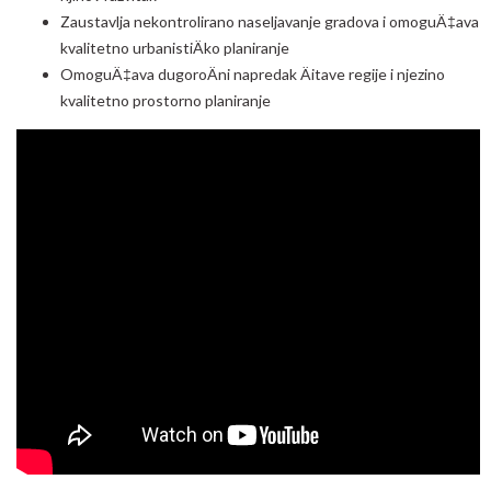
Zaustavlja nekontrolirano naseljavanje gradova i omoguÄ‡ava
kvalitetno urbanistiÄko planiranje
OmoguÄ‡ava dugoroÄni napredak Äitave regije i njezino
kvalitetno prostorno planiranje