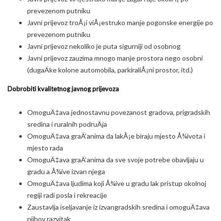
prevezenom putniku
Javni prijevoz troÅ¡i viÅ¡estruko manje pogonske energije po
prevezenom putniku
Javni prijevoz nekoliko je puta sigurniji od osobnog
Javni prijevoz zauzima mnogo manje prostora nego osobni
(dugaÄke kolone automobila, parkiraliÅ¡ni prostor, itd.)
Dobrobiti kvalitetnog javnog prijevoza
OmoguÄ‡ava jednostavnu povezanost gradova, prigradskih
sredina i ruralnih podruÄja
OmoguÄ‡ava graÄ‘anima da lakÅ¡e biraju mjesto Å¾ivota i
mjesto rada
OmoguÄ‡ava graÄ‘anima da sve svoje potrebe obavljaju u
gradu a Å¾ive izvan njega
OmoguÄ‡ava ljudima koji Å¾ive u gradu lak pristup okolnoj
regiji radi posla i rekreacije
Zaustavlja iseljavanje iz izvangradskih sredina i omoguÄ‡ava
njihov razvitak