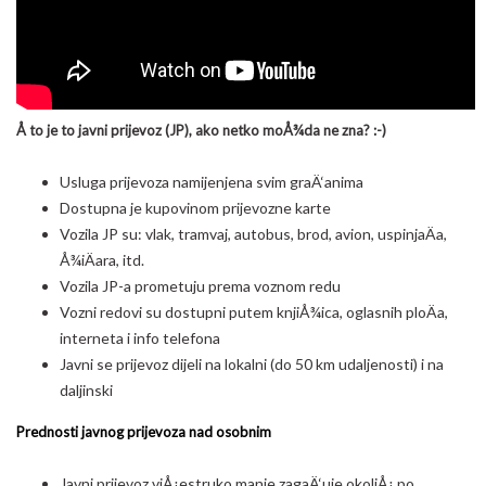
Å to je to javni prijevoz (JP), ako netko moÅ¾da ne zna? :-)
Usluga prijevoza namijenjena svim graÄ‘anima
Dostupna je kupovinom prijevozne karte
Vozila JP su: vlak, tramvaj, autobus, brod, avion, uspinjaÄa,
Å¾iÄara, itd.
Vozila JP-a prometuju prema voznom redu
Vozni redovi su dostupni putem knjiÅ¾ica, oglasnih ploÄa,
interneta i info telefona
Javni se prijevoz dijeli na lokalni (do 50 km udaljenosti) i na
daljinski
Prednosti javnog prijevoza nad osobnim
Javni prijevoz viÅ¡estruko manje zagaÄ‘uje okoliÅ¡ po