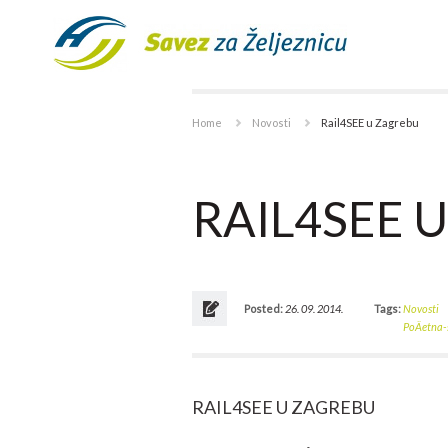
Home
Novosti
Rail4SEE u Zagrebu
RAIL4SEE 
Posted:
26. 09. 2014.
Tags:
Novosti
PoÄetna-
RAIL4SEE U ZAGREBU