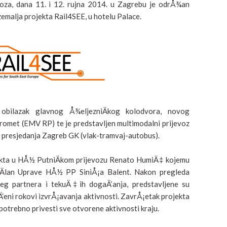
voza, dana 11. i 12. rujna 2014. u Zagrebu je odrÅ¾an
emalja projekta Rail4SEE, u hotelu Palace.
 obilazak glavnog Å¾eljezniÄkog kolodvora, novog
romet (EMV RP) te je predstavljen multimodalni prijevoz
 presjedanja Zagreb GK (vlak-tramvaj-autobus).
jekta u HÅ½ PutniÄkom prijevozu Renato HumiÄ‡ kojemu
Älan Uprave HÅ½ PP SiniÅ¡a Balent. Nakon pregleda
g partnera i tekuÄ‡ih dogaÄ‘anja, predstavljene su
Ä‘eni rokovi izvrÅ¡avanja aktivnosti. ZavrÅ¡etak projekta
 potrebno privesti sve otvorene aktivnosti kraju.