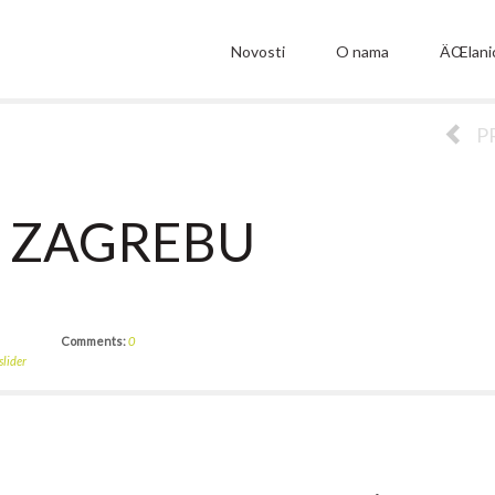
Novosti
O nama
ÄŒlani
P
U ZAGREBU
Comments:
0
slider