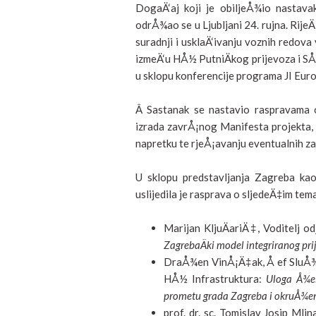
DogaÄ‘aj koji je obiljeÅ¾io nastavak
odrÅ¾ao se u Ljubljani 24. rujna. Rij
suradnji i usklaÄ‘ivanju voznih redova 
izmeÄ‘u HÅ½ PutniÄkog prijevoza i S
u sklopu konferencije programa JI Euro
Â Sastanak se nastavio raspravama o 
izrada zavrÅ¡nog Manifesta projekta, s
napretku te rjeÅ¡avanju eventualnih z
U sklopu predstavljanja Zagreba ka
uslijedila je rasprava o sljedeÄ‡im tema
Marijan KljuÄariÄ‡, Voditelj o
ZagrebaÄki model integriranog pri
DraÅ¾en VinÅ¡Ä‡ak, Å ef SluÅ¾be
HÅ½ Infrastruktura:
Uloga Å¾el
prometu grada Zagreba i okruÅ¾en
prof. dr. sc. Tomislav Josip Mli