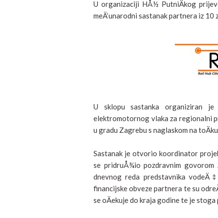
U organizaciji HÅ½ PutniÄkog prije
meÄ‘unarodni sastanak partnera iz 10 z
U sklopu sastanka organiziran je
elektromotornog vlaka za regionalni p
u gradu Zagrebu s naglaskom na toÄku
Sastanak je otvorio koordinator pro
se pridruÅ¾io pozdravnim govorom 
dnevnog reda predstavnika vodeÄ‡e
financijske obveze partnera te su odre
se oÄekuje do kraja godine te je stoga