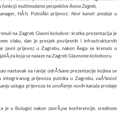
funkciji multimodalne perspektive Ävora Zagreb,
anager, HÅ½ PutniÄki prijevoz:
Novi kanali prodaje u
krenuli na Zagreb Glavni kolodvor: kratka prezentacija je
vlaku, dan je presjek povijesnih i infrastrukturnih
je javni prijevoz u Zagrebu, nakon Äega se krenulo u
jaliÅ¡ta koja se nalaze na Zagreb Glavnome kolodvoru.
kao nastavak na ranije odrÅ¾ane prezentacije kojima se
a integriranog prijevoza putnika u Zagrebu, vaÅ¾nost
¾anju usluga prijevoza te uvoÄ‘enje novih kanala prodaje
ta je u Bologni nakon zavrÅ¡ne konferencije, sredinom