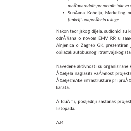
meÄ‘unarodnih prometnih tokova u 
SunÄana Kobelja, Marketing m
funkciji unapreÄ‘enja usluge
.
Nakon teorijskog dijela, sudionici su 
odrÅ¾ana o novom EMV RP, u samome 
Äinjenica o Zagreb GK, prezentiran 
obilazak autobusnog i tramvajskog sta
Navedene aktivnosti su organizirane 
Å¾eljela naglasiti vaÅ¾nost projekt
Å¾eljezniÄke infrastrukture pri pruÅ
karata.
Â IduÄ‡i, posljednji sastanak projek
listopada.
A.P.