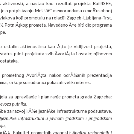
 aktivnosti, a nastao kao rezultat projekta Rail4SEE,
eÄ je o potpisivanju MoU â€“ memoranduma o meÄ‘usobnoj
vlakova koji prometuju na relaciji Zagreb-Ljubljana-Trst,
Å½ PotniÅ¡kog prometa. Navedeno Ä‡e biti dio programa
pe.
ostalim aktivnostima kao Å¡to je vidljivost projekta,
tatus pilot-projekata svih ÄvoriÅ¡ta i ostalo; njihovom
aostataka.
o prometnog ÄvoriÅ¡ta, nakon odrÅ¾anih prezentacija
ma, za koje su sudionici pokazali veliki interes:
djela za upravljanje i planiranje prometa grada Zagreba:
jevoza putnika,
 za razvoj i Å¾eljezniÄke infrastrukturne podsustave,
jezniÄke infrastrukture u javnom gradskom i prigradskom
ja,
nariÄ‡, Fakultet prometnih znanosti:
Analiza regionalnih i