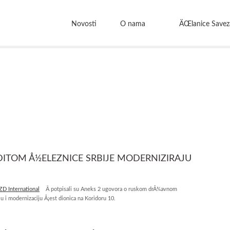
Novosti
O nama
ÄŒlanice Savez
ITOM Å½ELEZNICE SRBIJE MODERNIZIRAJU
ZD International
Â potpisali su Aneks 2 ugovora o ruskom drÅ¾avnom
ju i modernizaciju Å¡est dionica na Koridoru 10.