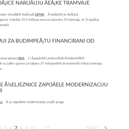
OÅ¡ICE NARUÄUJU ÄEÅ¡KE TRAMVAJE
rater slovaÄkih KoÅ¡icaÂ
DPMK
Â dodijelio je ÄeÅ¡koj
govor vrijedan 33,3 milijuna eura za isporuku 23 tramvaja, te 15 godina
avanja.
JI ZA BUDIMPEÅ¡TU FINANCIRANI OD
ozna uprava (
BKK
) i Å¡panjolski proizvoÄ‘aÄ Å¾eljezniÄkih
ali su juÄer ugovor za nabavu 37 niskopodnih dvosmjernih Urbos tramvaja,
a.
 Å½ELJEZNICE ZAPOÄELE MODERNIZACIJU
I
ce
Â su zapoÄele modernizaciju svojih pruga.
4
5
6
7
8
9
10
...
23
NEXT