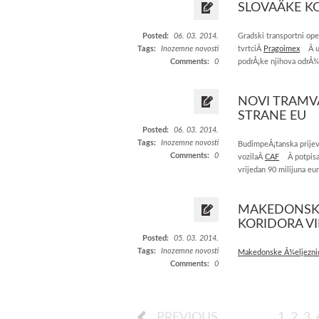
SLOVAÄKE K
Posted:
06. 03. 2014.
Gradski transportni ope
Tags:
Inozemne novosti
tvrtciÂ
Pragoimex
Â u
Comments:
0
podrÅ¡ke njihova odrÅ¾
NOVI TRAMVA
STRANE EU
Posted:
06. 03. 2014.
Tags:
Inozemne novosti
BudimpeÅ¡tanska prijev
Comments:
0
vozilaÂ
CAF
Â potpis
vrijedan 90 milijuna eur
MAKEDONSKE
KORIDORA VII
Posted:
05. 03. 2014.
Tags:
Inozemne novosti
Makedonske Å¾eljezni
Comments:
0
PREVIOUS
1
2
3