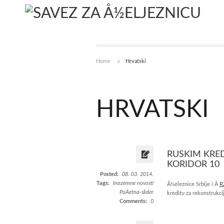
Home
Hrvatski
HRVATSKI
RUSKIM KRED
KORIDOR 10
Posted:
08. 03. 2014.
Tags:
Inozemne novosti
Å½eleznice Srbije i Â
R
PoÄetna-slider
kreditu za rekonstrukci
Comments:
0