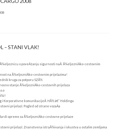
OCARGO 2008
008
L – STANI VLAK!
a Å¾eljeznicu o poveÄ‡anju sigurnosti naÂ Å¾eljezniÄko-cestovnim
rnost na Å¾eljezniÄko-cestovnim prijelazima!
ednik kruga za potporu SZÅ½
rnosno stanje Å¾eljezniÄko-cestovnih prijelaza
o.o
Å¾i!
g i Korporativne komunikacijeÂ HÅ½ â€“ Holdinga
stovni prijelazi: Pogled od strane vozaÄa
dardi opreme za Å¾eljezniÄko-cestovne prijelaze
stovni prijelazi: Znanstvena istraÅ¾ivanja i iskustva u ostalim zemljama