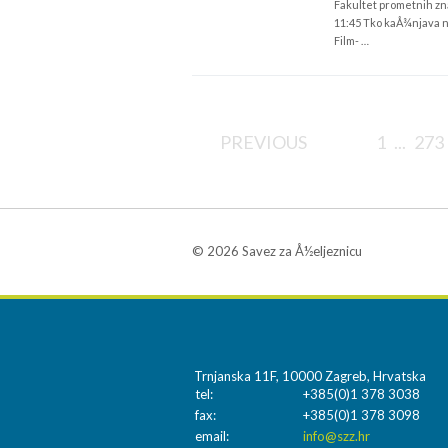
Fakultet prometnih zn
11:45 Tko kaÅ¾njava 
Film- …
PREVIOUS
1
...
273
© 2026 Savez za Å½eljeznicu
Trnjanska 11F, 10000 Zagreb, Hrvatska
tel:
+385(0)1 378 3038
fax:
+385(0)1 378 3098
email:
info@szz.hr