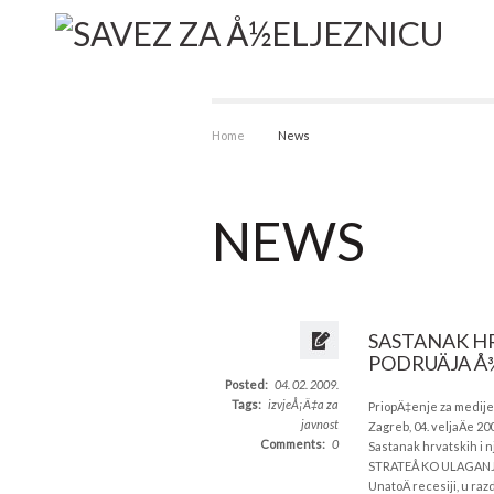
Home
News
NEWS
SASTANAK HR
PODRUÄJA Å
Posted:
04. 02. 2009.
Tags:
izvjeÅ¡Ä‡a za
PriopÄ‡enje za medije
javnost
Zagreb, 04. veljaÄe 20
Comments:
0
Sastanak hrvatskih i 
STRATEÅ KO ULAGANJE 
UnatoÄ recesiji, u ra