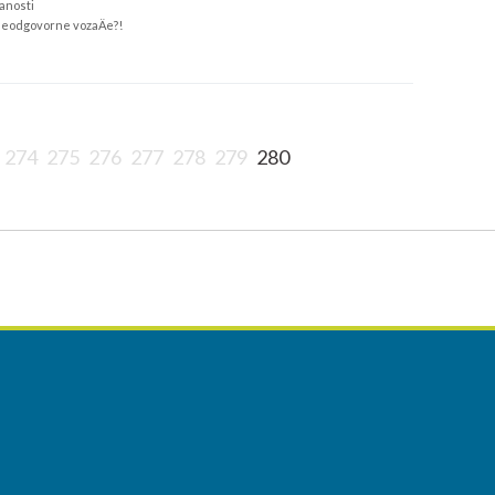
anosti
neodgovorne vozaÄe?!
274
275
276
277
278
279
280