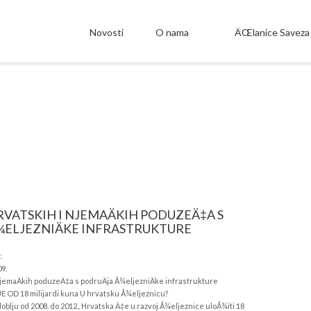
Novosti
O nama
ÄŒlanice Saveza
VATSKIH I NJEMAÄKIH PODUZEÄ‡A S
¾ELJEZNIÄKE INFRASTRUKTURE
:
09.
njemaÄkih poduzeÄ‡a s podruÄja Å¾eljezniÄke infrastrukture
OD 18 milijardi kuna U hrvatsku Å¾eljeznicu?
zdoblju od 2008. do 2012., Hrvatska Ä‡e u razvoj Å¾eljeznice uloÅ¾iti 18