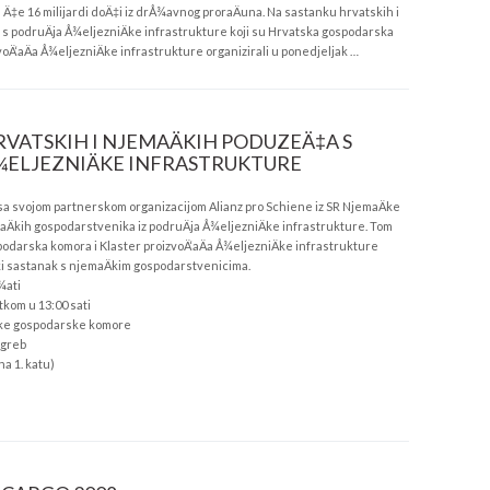
ga Ä‡e 16 milijardi doÄ‡i iz drÅ¾avnog proraÄuna. Na sastanku hrvatskih i
s podruÄja Å¾eljezniÄke infrastrukture koji su Hrvatska gospodarska
voÄ‘aÄa Å¾eljezniÄke infrastrukture organizirali u ponedjeljak …
VATSKIH I NJEMAÄKIH PODUZEÄ‡A S
¾ELJEZNIÄKE INFRASTRUKTURE
sa svojom partnerskom organizacijom Alianz pro Schiene iz SR NjemaÄke
aÄkih gospodarstvenika iz podruÄja Å¾eljezniÄke infrastrukture. Tom
odarska komora i Klaster proizvoÄ‘aÄa Å¾eljezniÄke infrastrukture
ki sastanak s njemaÄkim gospodarstvenicima.
¾ati
etkom u 13:00 sati
ske gospodarske komore
agreb
a 1. katu)