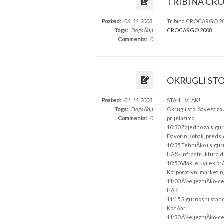
TRIBINA CR
Posted:
06. 11. 2008.
Tribina CROCARGO 2
Tags:
DogaÄ‘aji
CROCARGO 2008
Comments:
0
OKRUGLI STO
Posted:
01. 11. 2008.
STANI! VLAK!
Tags:
DogaÄ‘aji
Okrugli stol Saveza z
Comments:
0
prijelazima
10:30 Zajedno za sigu
Davorin Kobak, predsj
10:35 TehniÄko i sigu
HÅ½- Infrastruktura d.
10:50 Vlak je uvijek br
Korporativni marketin
11:00 Å½eljezniÄko-ce
HAK
11:15 Sigurnosni stan
KonÄar
11:30 Å½eljezniÄko-ce